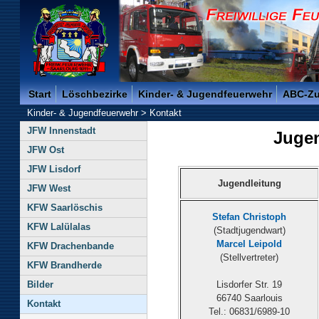
Freiwillige Feuerwehr der Kreisstadt Saarlouis -
Start
Löschbezirke
Kinder- & Jugendfeuerwehr
ABC-Z
Kinder- & Jugendfeuerwehr
>
Kontakt
JFW Innenstadt
Juge
JFW Ost
JFW Lisdorf
Jugendleitung
JFW West
KFW Saarlöschis
Stefan Christoph
KFW Lalülalas
(Stadtjugendwart)
Marcel Leipold
KFW Drachenbande
(Stellvertreter)
KFW Brandherde
Bilder
Lisdorfer Str. 19
66740 Saarlouis
Kontakt
Tel.: 06831/6989-10