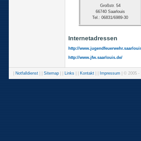
Großstr. 54
66740 Saarlouis
Tel.: 06831/6989-30
Internetadressen
http://www.jugendfeuerwehr.saarloui
http://www.jfw.saarlouis.de/
|
Notfalldienst
| |
Sitemap
| |
Links
| |
Kontakt
| |
Impressum
| © 2005 - 