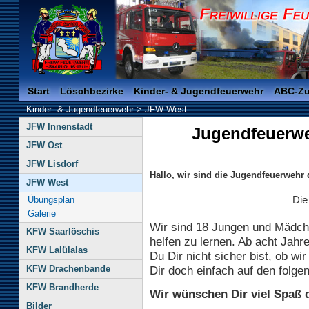
Freiwillige Feuerwehr der Kreisstadt Saarlouis -
Start
Löschbezirke
Kinder- & Jugendfeuerwehr
ABC-Z
Kinder- & Jugendfeuerwehr
>
JFW West
JFW Innenstadt
Jugendfeuerwe
JFW Ost
JFW Lisdorf
Hallo, wir sind die Jugendfeuerweh
JFW West
Übungsplan
Die
Galerie
Wir sind 18 Jungen und Mädc
KFW Saarlöschis
helfen zu lernen. Ab acht Jah
KFW Lalülalas
Du Dir nicht sicher bist, ob wi
KFW Drachenbande
Dir doch einfach auf den folg
KFW Brandherde
Wir wünschen Dir viel Spaß 
Bilder