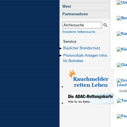
West
Partnerwehren
Erweiterte Volltextsuche
Service
Baulicher Brand­schutz
Photovoltaik-Anlagen Infos
für Betreiber
Großl