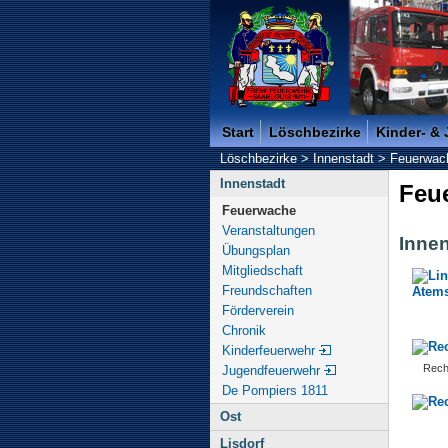
Freiwillige Feuerwehr der K
Start
Löschbezirke
Kinder- &
Löschbezirke
>
Innenstadt
>
Feuerwac
Innenstadt
Feu
Feuerwache
Veranstaltungen
Inne
Übungsplan
Mitgliedschaft
Freundschaften
Förderverein
Chronik
Kinderfeuerwehr
Rech
Jugendfeuerwehr
De Pompiers 1811
Ost
Lisdorf