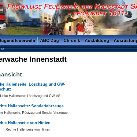
reisstadt Saarlouis - Gegründet 1811 -
 Jugendfeuerwehr
ABC-Zug
Chronik
Ausbildung
Ausrüstun
he
erwache Innenstadt
nansicht
Linke Hallenseite: Löschzug und GW-AS
te Hallenseite: Rüstzug und Sonderfahrzeuge
Rechte Hallenseite von Hinten