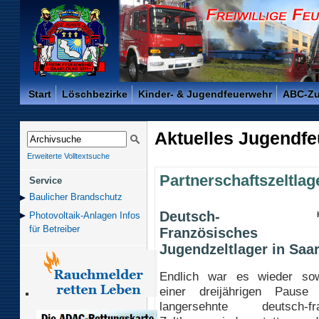
Freiwillige Feuerwehr der Kreisstadt Saarlouis -
Start
Löschbezirke
Kinder- & Jugendfeuerwehr
ABC-Z
Aktuelles Jugendf
Erweiterte Volltextsuche
Partnerschaftszeltlag
Service
Baulicher Brand­schutz
Deutsch-
Photovoltaik-Anlagen Infos
für Betreiber
Französisches
Jugendzeltlager in Saar
Endlich war es wieder so
einer dreijährigen Pause
langersehnte deutsch-fra