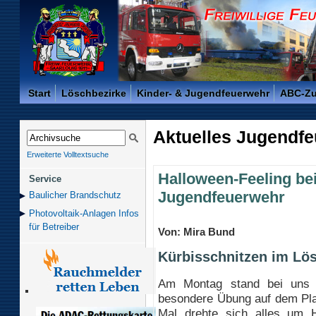
Freiwillige Feuerwehr der Kreisstadt Saarlouis -
Start
Löschbezirke
Kinder- & Jugendfeuerwehr
ABC-Z
Aktuelles Jugendf
Erweiterte Volltextsuche
Halloween-Feeling bei
Service
Jugendfeuerwehr
Baulicher Brand­schutz
Photovoltaik-Anlagen Infos
für Betreiber
Von: Mira Bund
Kürbisschnitzen im Lö
Am Montag stand bei uns 
besondere Übung auf dem Pla
Mal drehte sich alles um 